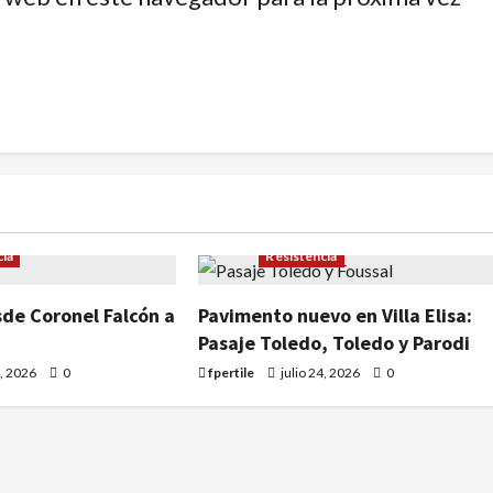
s
Pavimento nuevo
Artículos
Pavimento nuevo
cia
Resistencia
sde Coronel Falcón a
Pavimento nuevo en Villa Elisa:
Pasaje Toledo, Toledo y Parodi
4, 2026
0
fpertile
julio 24, 2026
0