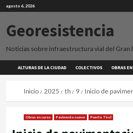
agosto 6, 2026
Georesistencia
Noticias sobre infraestructura vial del Gran 
ALTURAS DE LA CIUDAD
COLECTIVOS
OBRAS EN
Inicio
2025
th
9
Inicio de pavime
Obras en curso
Pavimento nuevo
Puerto Tirol