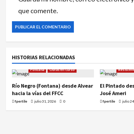
que comente.
HISTORIAS RELACIONADAS
Artículo
Fontana
Obras en curso
Resisten
Río Negro (Fontana) desde Alvear
El Pintado de
hacia la vías del FFCC
José Ameri
fpertile
julio 31, 2026
0
fpertile
julio 2