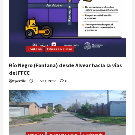
Fontana
Obras en curso
Río Negro (Fontana) desde Alvear hacia la vías
del FFCC
fpertile
julio 31, 2026
0
Artículos
Pavimento nuevo
Resistencia