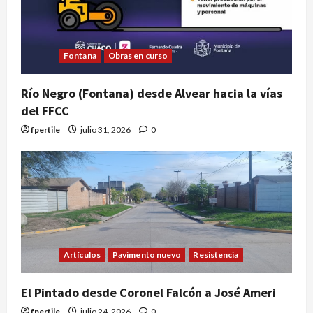
Fontana
Obras en curso
Río Negro (Fontana) desde Alvear hacia la vías
del FFCC
fpertile
julio 31, 2026
0
Artículos
Pavimento nuevo
Resistencia
El Pintado desde Coronel Falcón a José Ameri
fpertile
julio 24, 2026
0