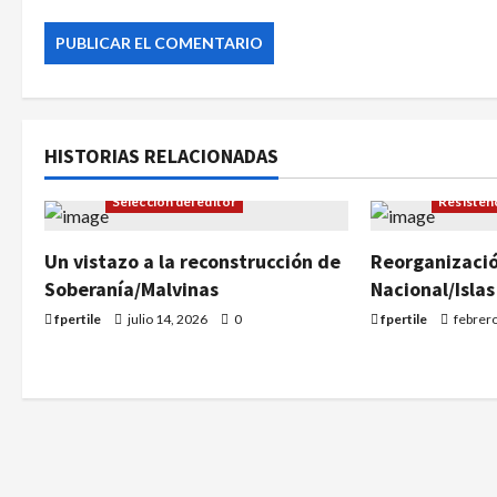
Actualidad
Artículos
Actualid
HISTORIAS RELACIONADAS
Reconstrucción pavimento
Reconstr
Selección del editor
Resisten
Un vistazo a la reconstrucción de
Reorganizació
Soberanía/Malvinas
Nacional/Islas
fpertile
julio 14, 2026
0
fpertile
febrer