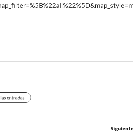
&map_filter=%5B%22all%22%5D&map_styl
 las entradas
Siguiente