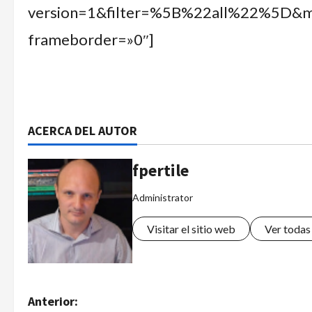
version=1&filter=%5B%22all%22%5D
frameborder=»0″]
ACERCA DEL AUTOR
fpertile
Administrator
Visitar el sitio web
Ver todas
Anterior: