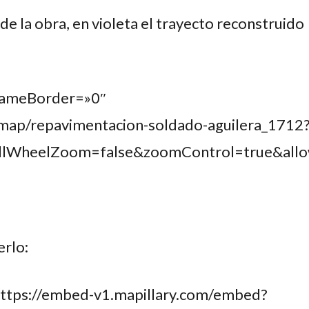
de la obra, en violeta el trayecto reconstruido
rameBorder=»0″
map/repavimentacion-soldado-aguilera_1712
ollWheelZoom=false&zoomControl=true&allow
erlo:
https://embed-v1.mapillary.com/embed?