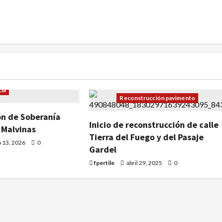
ad
Artículos
ucción pavimento
Fontana
Obras en curso
cia
Reconstrucción pavimento
n de Soberanía
Inicio de reconstrucción de calle
 Malvinas
Tierra del Fuego y del Pasaje
o 13, 2026
0
Gardel
fpertile
abril 29, 2025
0