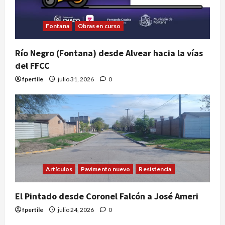
Fontana
Obras en curso
Río Negro (Fontana) desde Alvear hacia la vías
del FFCC
fpertile
julio 31, 2026
0
Artículos
Pavimento nuevo
Resistencia
El Pintado desde Coronel Falcón a José Ameri
fpertile
julio 24, 2026
0