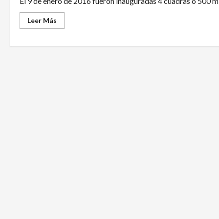
El 9 de enero de 2016 fueron inauguradas 4 cuadras o 500 m 
Leer Más