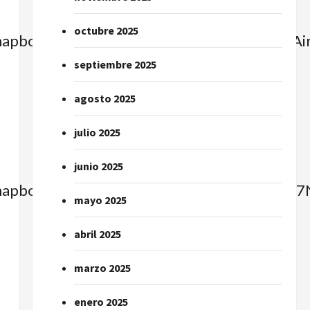
octubre 2025
=mapbox_streets&image_key=ajYKhYWdORL
septiembre 2025
agosto 2025
julio 2025
junio 2025
e=mapbox_streets&image_key=dFqq_uECfu
mayo 2025
abril 2025
marzo 2025
enero 2025