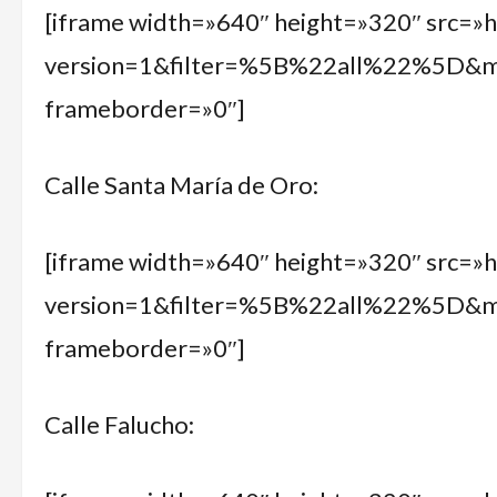
[iframe width=»640″ height=»320″ src=»
version=1&filter=%5B%22all%22%5D&
frameborder=»0″]
Calle Santa María de Oro:
[iframe width=»640″ height=»320″ src=»
version=1&filter=%5B%22all%22%5D
frameborder=»0″]
Calle Falucho: