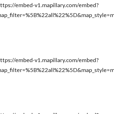
https://embed-v1.mapillary.com/embed?
map_filter=%5B%22all%22%5D&map_style
https://embed-v1.mapillary.com/embed?
&map_filter=%5B%22all%22%5D&map_styl