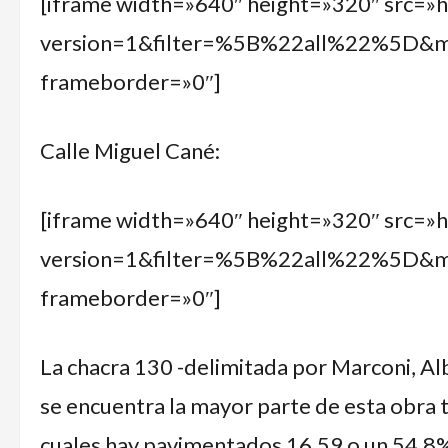
[iframe width=»640″ height=»320″ src=»
version=1&filter=%5B%22all%22%5D
frameborder=»0″]
Calle Miguel Cané:
[iframe width=»640″ height=»320″ src=»
version=1&filter=%5B%22all%22%5D
frameborder=»0″]
La chacra 130 -delimitada por Marconi, Al
se encuentra la mayor parte de esta obra t
cuales hay pavimentados 16,59 o un 54,8%. 