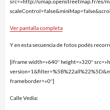
src=»http://umap.openstreetmap.fr/es/ma
scaleControl=false&miniMap=false&scr
Ver pantalla completa
Y en esta secuencia de fotos podés recorr
[iframe width=»640″ height=»320″ src=»
version=1&filter=%5B%22all%22%5D&
frameborder=»0″]
Calle Vedia: