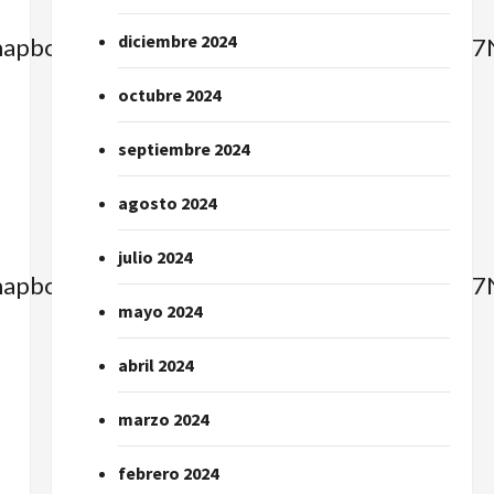
diciembre 2024
e=mapbox_streets&image_key=dFqq_uECfu
octubre 2024
septiembre 2024
agosto 2024
julio 2024
e=mapbox_streets&image_key=dFqq_uECfu
mayo 2024
abril 2024
marzo 2024
febrero 2024