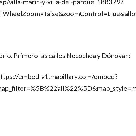
p/villa-marin-y-villa-del-parque_188379?
ollWheelZoom=false&zoomControl=true&allow
erlo. Primero las calles Necochea y Dónovan:
https://embed-v1.mapillary.com/embed?
map_filter=%5B%22all%22%5D&map_style