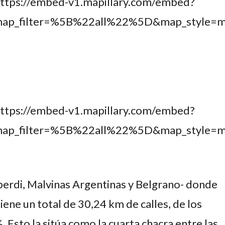
https://embed-v1.mapillary.com/embed?
&map_filter=%5B%22all%22%5D&map_styl
https://embed-v1.mapillary.com/embed?
&map_filter=%5B%22all%22%5D&map_styl
berdi, Malvinas Argentinas y Belgrano- donde
iene un total de 30,24 km de calles, de los
Esto la sitúa como la cuarta chacra entre las