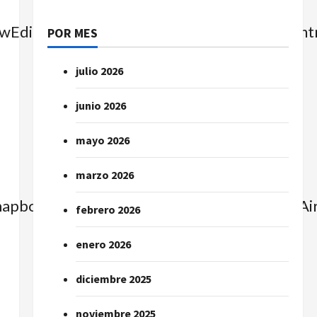
Edit=false&moreControl=true&searchContro
POR MES
julio 2026
junio 2026
mayo 2026
marzo 2026
=mapbox_streets&image_key=ajYKhYWdORL
febrero 2026
enero 2026
diciembre 2025
noviembre 2025