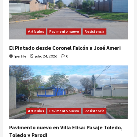
Artículos
Pavimento nuevo
Resistencia
El Pintado desde Coronel Falcón a José Ameri
fpertile
julio 24, 2026
0
Artículos
Pavimento nuevo
Resistencia
Pavimento nuevo en Villa Elisa: Pasaje Toledo,
Toledo y Parodi