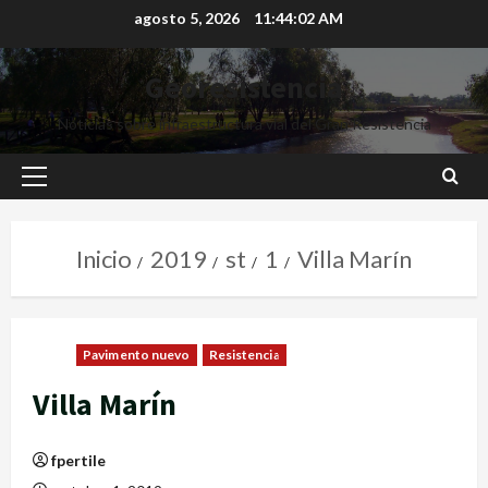
agosto 5, 2026
11:44:03 AM
Georesistencia
Noticias sobre infraestructura vial del Gran Resistencia
Inicio
2019
st
1
Villa Marín
Pavimento nuevo
Resistencia
Villa Marín
fpertile