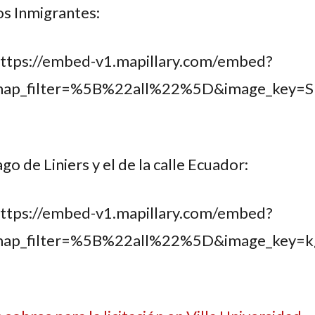
os Inmigrantes:
https://embed-v1.mapillary.com/embed?
&map_filter=%5B%22all%22%5D&image_ke
o de Liniers y el de la calle Ecuador:
https://embed-v1.mapillary.com/embed?
&map_filter=%5B%22all%22%5D&image_ke