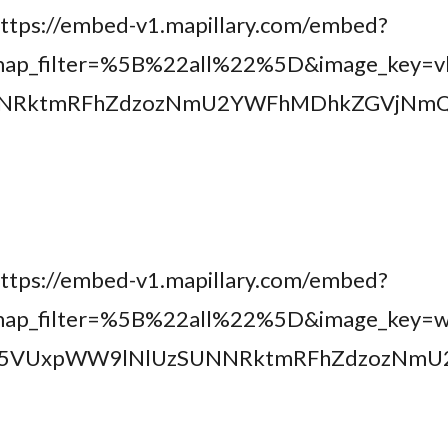
https://embed-v1.mapillary.com/embed?
map_filter=%5B%22all%22%5D&image_key=
NNRktmRFhZdzozNmU2YWFhMDhkZGVjNmQ3&
https://embed-v1.mapillary.com/embed?
ap_filter=%5B%22all%22%5D&image_key=w
HA5VUxpWW9lNlUzSUNNRktmRFhZdzozNmU2