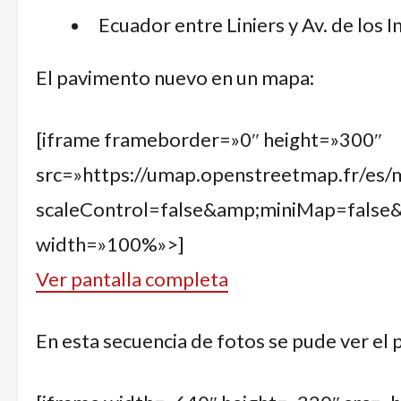
Ecuador entre Liniers y Av. de los 
El pavimento nuevo en un mapa:
[iframe frameborder=»0″ height=»300″
src=»https://umap.openstreetmap.fr/es/m
scaleControl=false&amp;miniMap=false
width=»100%»>]
Ver pantalla completa
En esta secuencia de fotos se pude ver el 