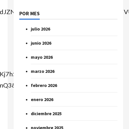
y=2dJZNeHD61E2IAHI2r4uig&client_id=N
POR MES
julio 2026
junio 2026
mayo 2026
marzo 2026
1Kj7h54_gw88gHsSDX-
3&style=split»
febrero 2026
enero 2026
diciembre 2025
noviembre 2025