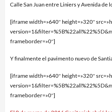
Calle San Juan entre Liniers y Avenida de l
[iframe width=»640″ height=»320″ src=»
version=1&filter=%5B%22all%22%5D
frameborder=»0″]
Y finalmente el pavimento nuevo de Santiag
[iframe width=»640″ height=»320″ src=»
version=1&filter=%5B%22all%22%5D
frameborder=»0″]