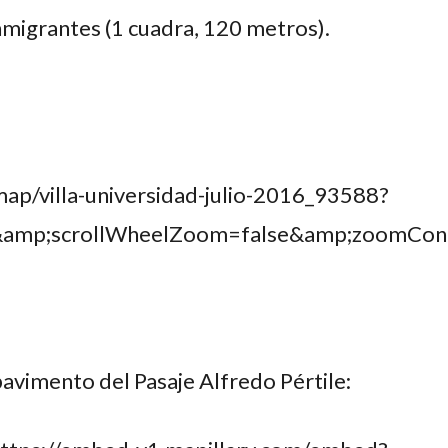
Inmigrantes (1 cuadra, 120 metros).
ap/villa-universidad-julio-2016_93588?
&amp;scrollWheelZoom=false&amp;zoomCont
pavimento del Pasaje Alfredo Pértile: