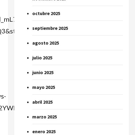
octubre 2025
vl_mL7h0CDkYd6h1p2w-
septiembre 2025
style=split»
agosto 2025
julio 2025
junio 2025
mayo 2025
s-
abril 2025
YWFhMDhkZGVjNmQ3&style=split»
marzo 2025
enero 2025