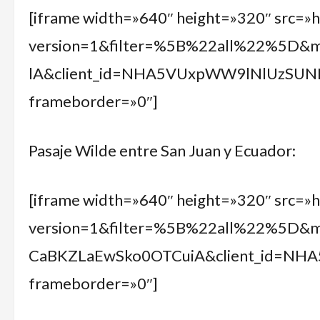
[iframe width=»640″ height=»320″ src=»
version=1&filter=%5B%22all%22%5D&
lA&client_id=NHA5VUxpWW9lNlUzSU
frameborder=»0″]
Pasaje Wilde entre San Juan y Ecuador:
[iframe width=»640″ height=»320″ src=»
version=1&filter=%5B%22all%22%5D&m
CaBKZLaEwSko0OTCuiA&client_id=N
frameborder=»0″]