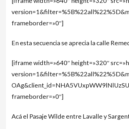
[iframe width=»640″ height=»320″ src=»
version=1&filter=%5B%22all%22%5D
frameborder=»0″]
En esta secuencia se aprecia la calle Reme
[iframe width=»640″ height=»320″ src=»
version=1&filter=%5B%22all%22%5D&
OAg&client_id=NHA5VUxpWW9lNlUzS
frameborder=»0″]
Acá el Pasaje Wilde entre Lavalle y Sargen