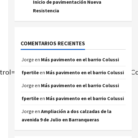
Inicio de pavimentación Nueva
Resistencia
COMENTARIOS RECIENTES
Jorge
en
Más pavimento en el barrio Colussi
rol=true&amp;allowEdit=false&amp;moreCon
fpertile
en
Más pavimento en el barrio Colussi
Jorge
en
Más pavimento en el barrio Colussi
fpertile
en
Más pavimento en el barrio Colussi
Jorge
en
Ampliación a dos calzadas de la
avenida 9 de Julio en Barranqueras