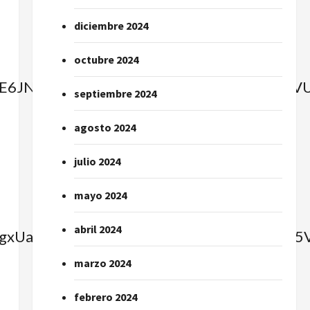
diciembre 2024
octubre 2024
y=SE6JNluIwd7xIlVu1e0gOw&client_id=N
septiembre 2024
agosto 2024
julio 2024
mayo 2024
abril 2024
y=kgxUaV_2zOWBrltUAK0EcA&client_id=N
marzo 2024
febrero 2024