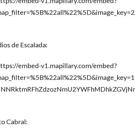
https://embed-v1.mapillary.com/embed?
&map_filter=%5B%22all%22%5D&image_ke
dios de Escalada:
https://embed-v1.mapillary.com/embed?
map_filter=%5B%22all%22%5D&image_key=
UNNRktmRFhZdzozNmU2YWFhMDhkZGVjNmQ
to Cabral: