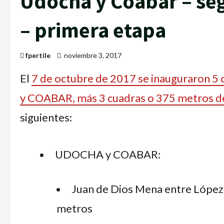
Udocha y Coabar – se
– primera etapa
fpertile
noviembre 3, 2017
El
7 de octubre de 2017 se inauguraron 5
y COABAR, más 3 cuadras o 375 metros d
siguientes:
UDOCHA y COABAR:
Juan de Dios Mena entre López 
metros