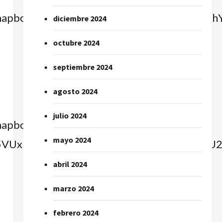
e=mapbox_streets&image_key=C9KpN2mAh
diciembre 2024
octubre 2024
septiembre 2024
agosto 2024
julio 2024
apbox_streets&image_key=N5hag9thQa-
mayo 2024
HA5VUxpWW9lNlUzSUNNRktmRFhZdzozNmU2
abril 2024
marzo 2024
febrero 2024