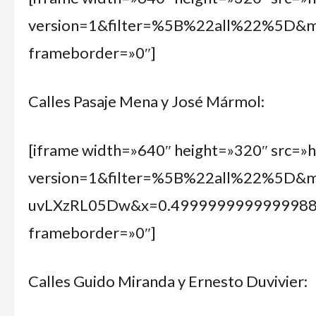
version=1&filter=%5B%22all%22%5D
frameborder=»0″]
Calles Pasaje Mena y José Mármol:
[iframe width=»640″ height=»320″ src=»
version=1&filter=%5B%22all%22%5D&m
uvLXzRL05Dw&x=0.499999999999998
frameborder=»0″]
Calles Guido Miranda y Ernesto Duvivier: