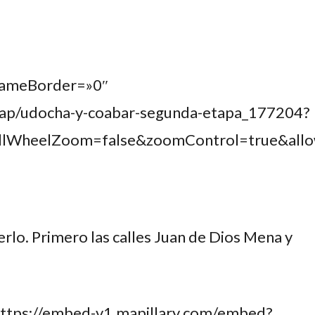
rameBorder=»0″
map/udocha-y-coabar-segunda-etapa_177204?
ollWheelZoom=false&zoomControl=true&allow
rlo. Primero las calles Juan de Dios Mena y
https://embed-v1.mapillary.com/embed?