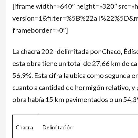
[iframe width=»640″ height=»320″ src=»
version=1&filter=%5B%22all%22%5D&
frameborder=»0″]
La chacra 202 -delimitada por Chaco, Édis
esta obra tiene un total de 27,66 km de ca
56,9%. Esta cifra la ubica como segunda en
cuanto a cantidad de hormigón relativo, y
obra había 15 km pavimentados o un 54,3
Chacra
Delimitación