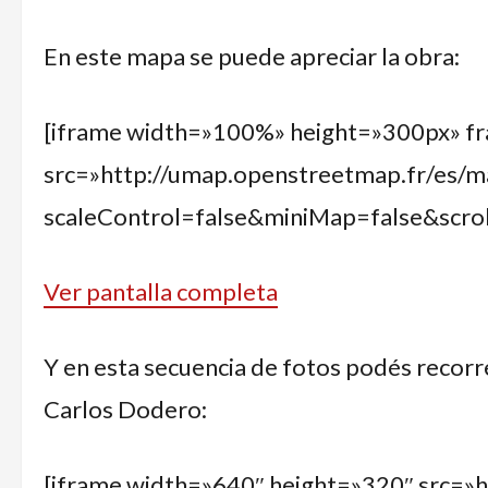
En este mapa se puede apreciar la obra:
[iframe width=»100%» height=»300px» f
src=»http://umap.openstreetmap.fr/es/
scaleControl=false&miniMap=false&scr
Ver pantalla completa
Y en esta secuencia de fotos podés recorre
Carlos Dodero:
[iframe width=»640″ height=»320″ src=»