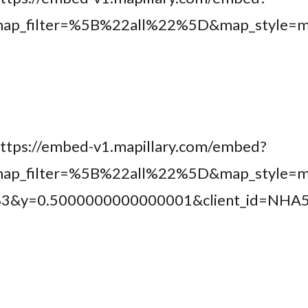
&map_filter=%5B%22all%22%5D&map_styl
https://embed-v1.mapillary.com/embed?
ap_filter=%5B%22all%22%5D&map_style=m
83&y=0.5000000000000001&client_id=N