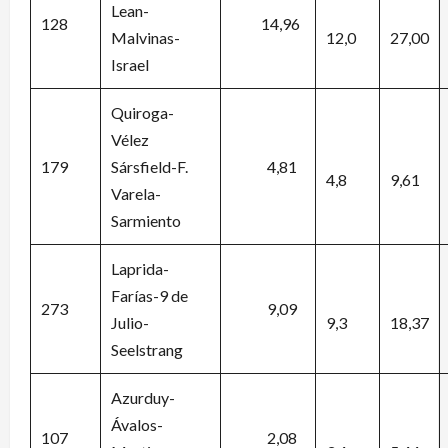
Lean-
128
14,96
Malvinas-
12,0
27,00
Israel
Quiroga-
Vélez
179
Sársfield-F.
4,81
4,8
9,61
Varela-
Sarmiento
Laprida-
Farías-9 de
273
9,09
Julio-
9,3
18,37
Seelstrang
Azurduy-
Ávalos-
107
2,08