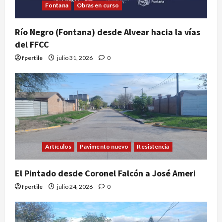
Fontana
Obras en curso
Río Negro (Fontana) desde Alvear hacia la vías
del FFCC
fpertile
julio 31, 2026
0
Artículos
Pavimento nuevo
Resistencia
El Pintado desde Coronel Falcón a José Ameri
fpertile
julio 24, 2026
0