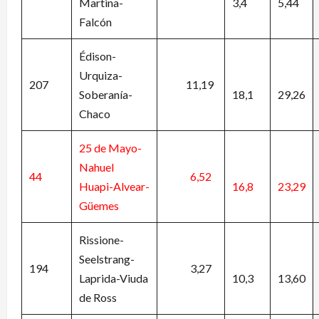
Martina-
3,4
5,44
Falcón
Édison-
Urquiza-
207
11,19
Soberanía-
18,1
29,26
Chaco
25 de Mayo-
Nahuel
44
6,52
Huapi-Alvear-
16,8
23,29
Güemes
Rissione-
Seelstrang-
194
3,27
Laprida-Viuda
10,3
13,60
de Ross