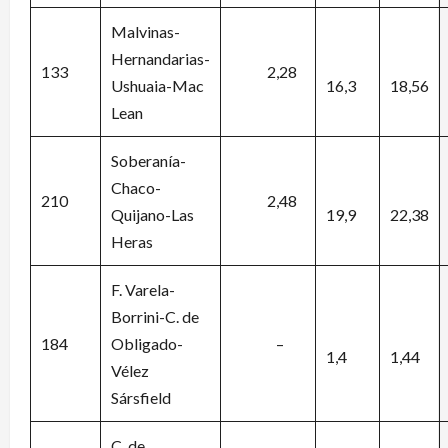
Malvinas-
Hernandarias-
133
2,28
Ushuaia-Mac
16,3
18,56
Lean
Soberanía-
Chaco-
210
2,48
Quijano-Las
19,9
22,38
Heras
F. Varela-
Borrini-C. de
184
Obligado-
–
1,4
1,44
Vélez
Sársfield
C. de