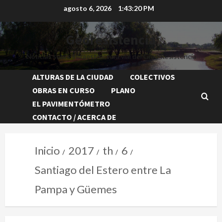
agosto 6, 2026
1:43:22 PM
Georesistencia
Noticias sobre infraestructura vial del Gran Resistencia
ALTURAS DE LA CIUDAD
COLECTIVOS
OBRAS EN CURSO
PLANO
EL PAVIMENTÓMETRO
CONTACTO / ACERCA DE
Inicio
2017
th
6
Santiago del Estero entre La
Pampa y Güemes