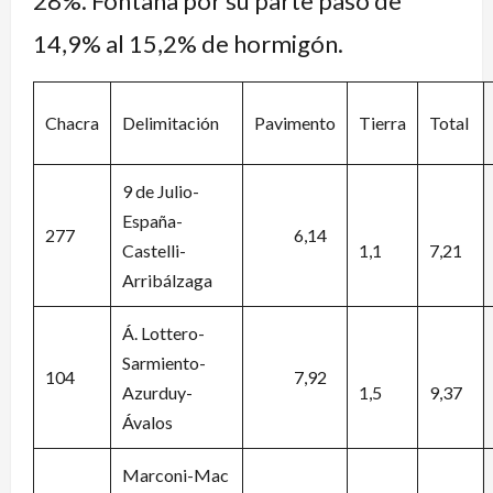
28%. Fontana por su parte pasó de
14,9% al 15,2% de hormigón.
Chacra
Delimitación
Pavimento
Tierra
Total
9 de Julio-
España-
277
6,14
Castelli-
1,1
7,21
Arribálzaga
Á. Lottero-
Sarmiento-
104
7,92
Azurduy-
1,5
9,37
Ávalos
Marconi-Mac