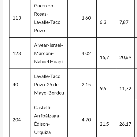
Guerrero-
Rosas-
113
1,60
Lavalle-Taco
6,3
7,87
Pozo
Alvear-Israel-
123
Marconi-
4,02
16,7
20,69
Nahuel Huapi
Lavalle-Taco
40
Pozo-25 de
2,15
9,6
11,72
Mayo-Bordeu
Castelli-
Arribálzaga-
204
4,70
Édison-
21,5
26,17
Urquiza