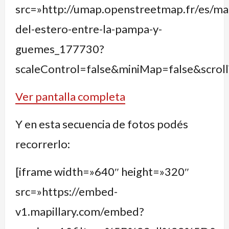
src=»http://umap.openstreetmap.fr/es/ma
del-estero-entre-la-pampa-y-
guemes_177730?
scaleControl=false&miniMap=false&scro
Ver pantalla completa
Y en esta secuencia de fotos podés
recorrerlo:
[iframe width=»640″ height=»320″
src=»https://embed-
v1.mapillary.com/embed?