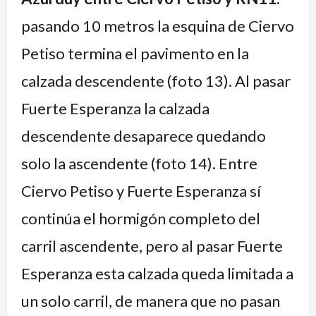
y
desde
pasando 10 metros la esquina de Ciervo
Capitán
Taco
Solari
Pozo,
Petiso termina el pavimento en la
con
único
calzada descendente (foto 13). Al pasar
agua
sector
Fuerte Esperanza la calzada
permanente
terminado
descendente desaparece quedando
solo la ascendente (foto 14). Entre
Ciervo Petiso y Fuerte Esperanza sí
continúa el hormigón completo del
carril ascendente, pero al pasar Fuerte
Esperanza esta calzada queda limitada a
un solo carril, de manera que no pasan