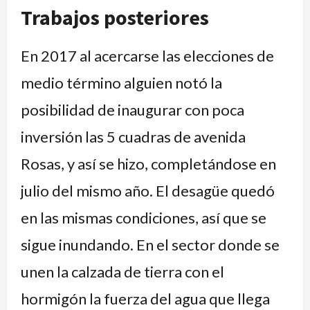
Encofrado
Vista
puede
incompleto
con
del
al
con
Trabajos posteriores
termina
hormigonada
del
del
caminar
visto
encofrado
arroyo
final
encofrado
pavimento
pasando
arroyo
cartel
por
desde
incompleto,
bajo
del
incompleto
En 2017 al acercarse las elecciones de
en
Fuerte
Ojeda
del
el
sector
luego
RN11
hormigonado
de
calzada
Esperanza
medio término alguien notó la
pasando
autódromo
encofrado
terminado
está
arroyo
descendente
posibilidad de inaugurar con poca
RN11
desde
terminado
terminado
Ojeda
el
inversión las 5 cuadras de avenida
sector
Rosas, y así se hizo, completándose en
con
julio del mismo año. El desagüe quedó
encofrado
terminado
en las mismas condiciones, así que se
sigue inundando. En el sector donde se
unen la calzada de tierra con el
hormigón la fuerza del agua que llega