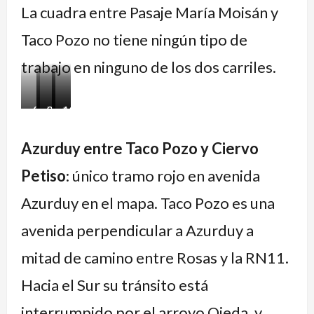
La cuadra entre Pasaje María Moisán y
Taco Pozo no tiene ningún tipo de
trabajo en ninguno de los dos carriles.
6.
7.
8.
9.
10.
Primer
Tramo
Segundo
Bajo
Intersección
Azurduy entre Taco Pozo y Ciervo
«estanque»
de
estanque
junto
con
Petiso
: único tramo rojo en avenida
en
hormigón
a
agua,
calzada
no
la
3
Azurduy en el mapa. Taco Pozo es una
ascendente
aprovechado
escuela
semanas
avenida perpendicular a Azurduy a
en
del
después
mitad de camino entre Rosas y la RN11.
calzada
barrio
de
Hacia el Sur su tránsito está
ascendente
Mapic
última
lluvia
interrumpido por el arroyo Ojeda, y