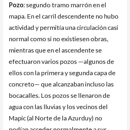
Pozo
: segundo tramo marrón en el
Rosas:
Azurduy
calzada
Antequeras:
en
tramo
descendente
inicia
Azurduy
mapa. En el carril descendente no hubo
de
calzada
pasando
actividad y permitía una circulación casi
tierra
ascendente
Antequeras
normal como si no existiesen obras,
mientras que en el ascendente se
efectuaron varios pozos —algunos de
ellos con la primera y segunda capa de
concreto— que alcanzaban incluso las
bocacalles. Los pozos se llenaron de
agua con las lluvias y los vecinos del
Mapic (al Norte de la Azurduy) no
podían acceder normalmente a sus