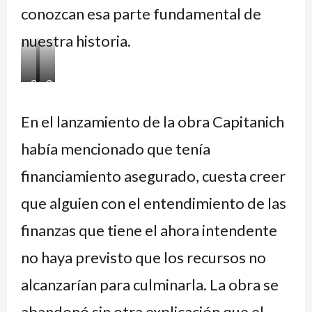
conozcan esa parte fundamental de
nuestra historia.
23.
24.
Primer
Segundo
En el lanzamiento de la obra Capitanich
pozo
pozo
había mencionado que tenía
tapado
tapado
en
en
financiamiento asegurado, cuesta creer
Avenida
Azurduy
que alguien con el entendimiento de las
Azurduy
finanzas que tiene el ahora intendente
no haya previsto que los recursos no
alcanzarían para culminarla. La obra se
abandonó sin otra explicación que el