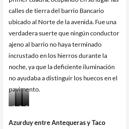
calles de tierra del barrio Bancario
ubicado al Norte de la avenida. Fue una
verdadera suerte que ningún conductor
ajeno al barrio no haya terminado
incrustado en los hierros durante la
noche, ya que la deficiente iluminación
no ayudaba a distinguir los huecos en el
pavimento.
1.
2.
3.
4.
5.
Azurduy
Rosas
Azurduy
Azurduy
Fin
Azurduy entre Antequeras y Taco
desde
desde
solo
y
pavimento