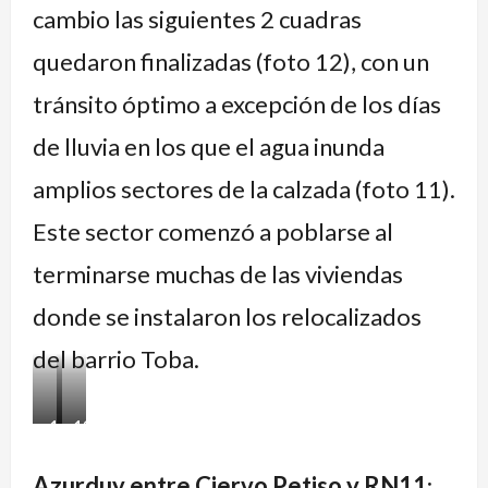
cambio las siguientes 2 cuadras
quedaron finalizadas (foto 12), con un
tránsito óptimo a excepción de los días
de lluvia en los que el agua inunda
amplios sectores de la calzada (foto 11).
Este sector comenzó a poblarse al
terminarse muchas de las viviendas
donde se instalaron los relocalizados
del barrio Toba.
11.
12.
Azurduy
Azurduy
Azurduy entre Ciervo Petiso y RN11
: