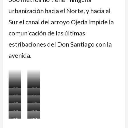
urbanización hacia el Norte, y hacia el
Sur el canal del arroyo Ojeda impide la
comunicación de las últimas
estribaciones del Don Santiago con la
avenida.
13.
14.
15.
16.
Azurduy
Comienza
17.
18.
Montículo
Inicio
pasando
reducción
19.
20.
Último
Viejo
de
del
Ciervo
de
21.
22.
Se
Encofrado
sector
cruce
basura
sector
Petiso,
calzada