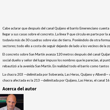
Cabe aclarar que después del canal Quijano el barrio Emerenciano cuenta
llegar a sus casas sobre el concreto. La línea 9 que circula en parte por l
todavía más de 30 cuadras sobre vías de tierra. Poniéndolo de otra forma, 
sectores; todo ello a costa de seguir dejando de lado a los vecinos de la z
El concreto sobre San Martín avanza 120 metros después del canal Quijano 
social dueño y señor del lugar impuso los nombres que le parecían, al pu
rebautizó a la avenida San Martín. En realidad todo el barrio como tantos o
La chacra 203 —delimitada por Soberanía, Las Heras, Quijano y Alberdi— d
chacra afectada es la 213 —delimitada por Quijano, Las Heras, el canal 1
Acerca del autor