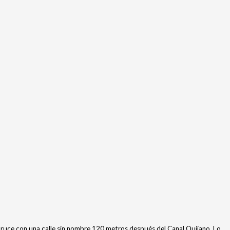
 cruce con una calle sin nombre 120 metros después del Canal Quijano. Lo