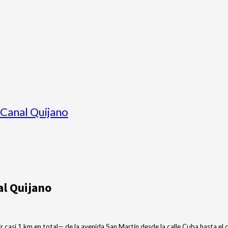
 Canal Quijano
al Quijano
r casi 1 km en total— de la avenida San Martín desde la calle Cuba hasta el