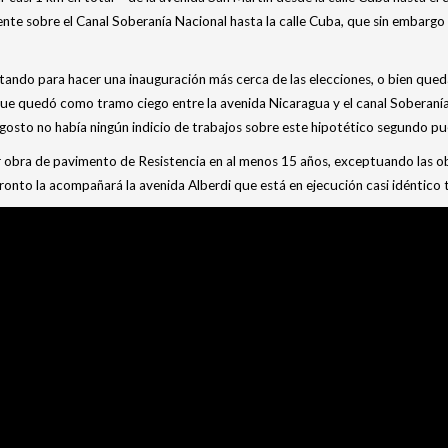
ente sobre el Canal Soberanía Nacional hasta la calle Cuba, que sin embarg
atando para hacer una inauguración más cerca de las elecciones, o bien que
que quedó como tramo ciego entre la avenida Nicaragua y el canal Soberanía
e agosto no había ningún indicio de trabajos sobre este hipotético segundo pu
r obra de pavimento de Resistencia en al menos 15 años, exceptuando las ob
ronto la acompañará la avenida Alberdi que está en ejecución casi idéntico 