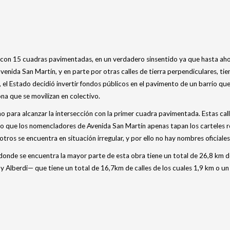
 con 15 cuadras pavimentadas, en un verdadero sinsentido ya que hasta ahor
a avenida San Martín, y en parte por otras calles de tierra perpendiculares, 
el Estado decidió invertir fondos públicos en el pavimento de un barrio que 
ona que se movilizan en colectivo.
para alcanzar la intersección con la primer cuadra pavimentada. Estas call
nto que los nomencladores de Avenida San Martín apenas tapan los carteles 
tros se encuentra en situación irregular, y por ello no hay nombres oficiales
onde se encuentra la mayor parte de esta obra tiene un total de 26,8 km de
6 y Alberdi— que tiene un total de 16,7km de calles de los cuales 1,9 km o 