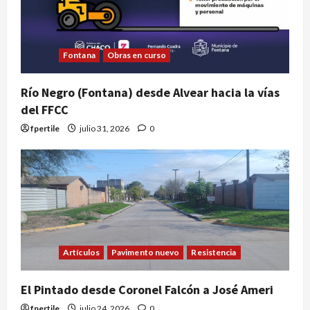
Fontana
Obras en curso
Río Negro (Fontana) desde Alvear hacia la vías
del FFCC
fpertile
julio 31, 2026
0
Artículos
Pavimento nuevo
Resistencia
El Pintado desde Coronel Falcón a José Ameri
fpertile
julio 24, 2026
0