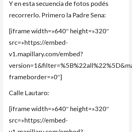
Y en esta secuencia de fotos podés
recorrerlo. Primero la Padre Sena:
[iframe width=»640″ height=»320″
src=»https://embed-
v1.mapillary.com/embed?
version=1&filter=%5B%22all%22%5D&
frameborder=»0″]
Calle Lautaro:
[iframe width=»640″ height=»320″
src=»https://embed-
v1.mapillary.com/embed?