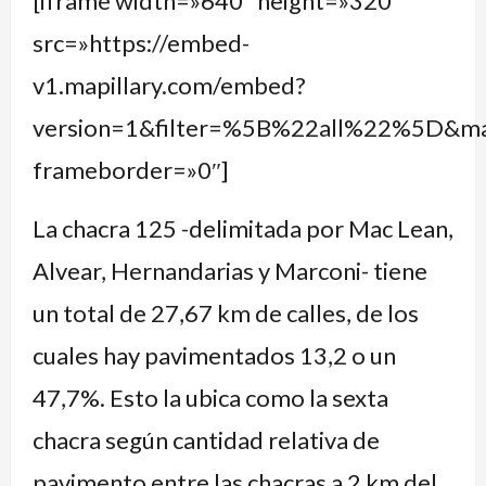
[iframe width=»640″ height=»320″
src=»https://embed-
v1.mapillary.com/embed?
version=1&filter=%5B%22all%22%5D&
frameborder=»0″]
La chacra 125 -delimitada por Mac Lean,
Alvear, Hernandarias y Marconi- tiene
un total de 27,67 km de calles, de los
cuales hay pavimentados 13,2 o un
47,7%. Esto la ubica como la sexta
chacra según cantidad relativa de
pavimento entre las chacras a 2 km del