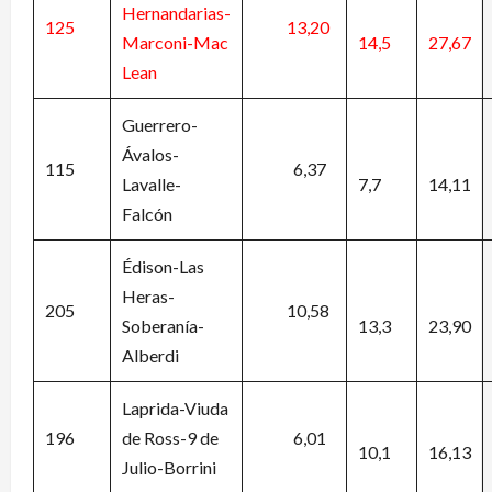
Hernandarias-
125
13,20
Marconi-Mac
14,5
27,67
Lean
Guerrero-
Ávalos-
115
6,37
Lavalle-
7,7
14,11
Falcón
Édison-Las
Heras-
205
10,58
Soberanía-
13,3
23,90
Alberdi
Laprida-Viuda
196
de Ross-9 de
6,01
10,1
16,13
Julio-Borrini