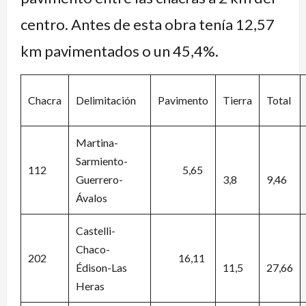
centro. Antes de esta obra tenía 12,57
km pavimentados o un 45,4%.
Chacra
Delimitación
Pavimento
Tierra
Total
Martina-
Sarmiento-
112
5,65
Guerrero-
3,8
9,46
Ávalos
Castelli-
Chaco-
202
16,11
Édison-Las
11,5
27,66
Heras