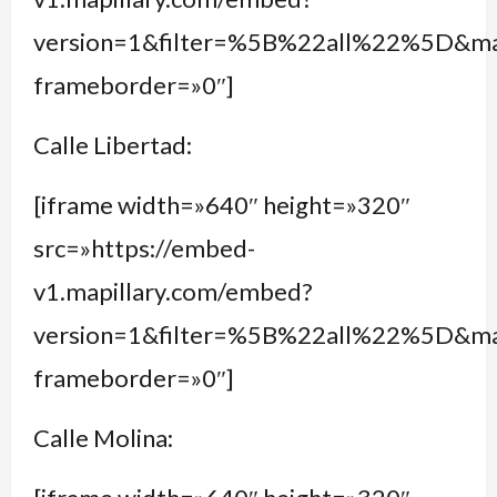
version=1&filter=%5B%22all%22%5D&
frameborder=»0″]
Calle Libertad:
[iframe width=»640″ height=»320″
src=»https://embed-
v1.mapillary.com/embed?
version=1&filter=%5B%22all%22%5D&
frameborder=»0″]
Calle Molina: