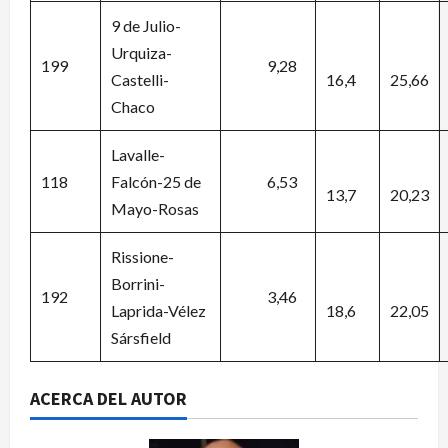
9 de Julio-
Urquiza-
199
9,28
Castelli-
16,4
25,66
Chaco
Lavalle-
118
Falcón-25 de
6,53
13,7
20,23
Mayo-Rosas
Rissione-
Borrini-
192
3,46
Laprida-Vélez
18,6
22,05
Sársfield
ACERCA DEL AUTOR