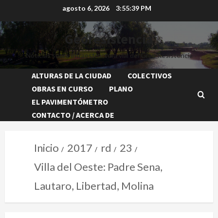
agosto 6, 2026
3:55:40 PM
Georesistencia
Noticias sobre infraestructura vial del Gran Resistencia
ALTURAS DE LA CIUDAD
COLECTIVOS
OBRAS EN CURSO
PLANO
EL PAVIMENTÓMETRO
CONTACTO / ACERCA DE
Inicio
2017
rd
23
Villa del Oeste: Padre Sena,
Lautaro, Libertad, Molina