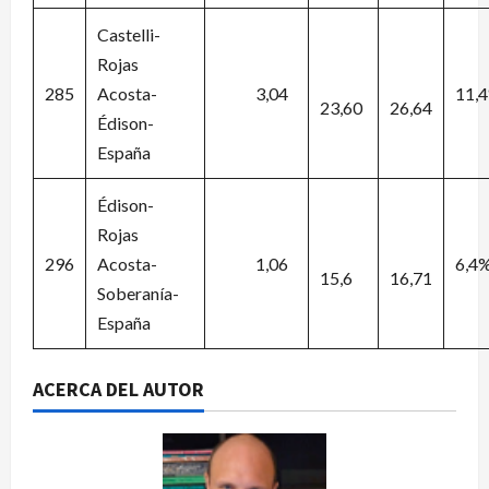
Castelli-
Rojas
285
Acosta-
3,04
11,
23,60
26,64
Édison-
España
Édison-
Rojas
296
Acosta-
1,06
6,4
15,6
16,71
Soberanía-
España
ACERCA DEL AUTOR