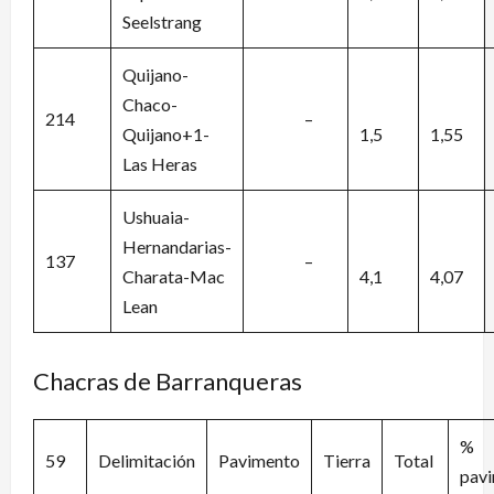
Seelstrang
Quijano-
Chaco-
214
–
Quijano+1-
1,5
1,55
Las Heras
Ushuaia-
Hernandarias-
137
–
Charata-Mac
4,1
4,07
Lean
Chacras de Barranqueras
%
59
Delimitación
Pavimento
Tierra
Total
pav