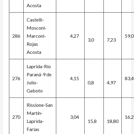
Acosta
Castelli-
Mosconi-
286
Marconi-
4,27
59,
3,0
7,23
Rojas
Acosta
Laprida-Río
Paraná-9 de
276
4,15
83,
Julio-
0,8
4,97
Gaboto
Rissione-San
Martín-
270
3,04
16,
Laprida-
15,8
18,80
Farías