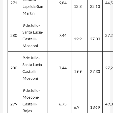
271
9,84
44,
Laprida-San
12,3
22,13
Martín
9 de Julio-
Santa Lucía-
280
7,44
27,
Castelli-
19,9
27,33
Mosconi
9 de Julio-
Santa Lucía-
280
7,44
27,
Castelli-
19,9
27,33
Mosconi
9 de Julio-
Mosconi-
279
Castelli-
6,75
49,
6,9
13,69
Rojas