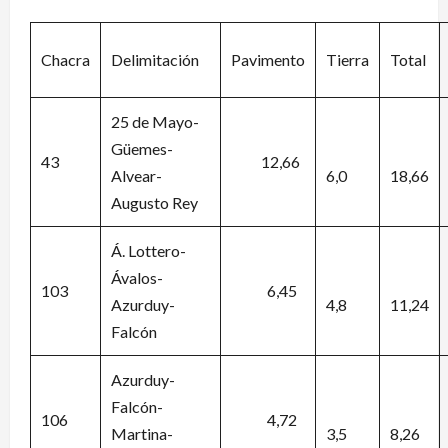
Chacra
Delimitación
Pavimento
Tierra
Total
25 de Mayo-
Güemes-
43
12,66
Alvear-
6,0
18,66
Augusto Rey
Á. Lottero-
Ávalos-
103
6,45
Azurduy-
4,8
11,24
Falcón
Azurduy-
Falcón-
106
4,72
Martina-
3,5
8,26