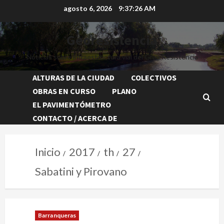
agosto 6, 2026
9:37:27 AM
Georesistencia
Noticias sobre infraestructura vial del Gran Resistencia
ALTURAS DE LA CIUDAD
COLECTIVOS
OBRAS EN CURSO
PLANO
EL PAVIMENTÓMETRO
CONTACTO / ACERCA DE
Inicio
2017
th
27
Sabatini y Pirovano
Barranqueras