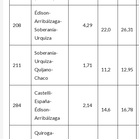
Édison-
Arribálzaga-
208
4,29
Soberanía-
22,0
26,31
Urquiza
Soberanía-
Urquiza-
211
1,71
Quijano-
11,2
12,95
Chaco
Castelli-
España-
284
2,14
Édison-
14,6
16,78
Arribálzaga
Quiroga-