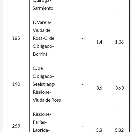
Sarmiento
F. Varela-
Viuda de
185
Ross-C. de
–
1,4
1,36
Obligado-
Borrini
C. de
Obligado-
190
Seelstrang-
–
3,6
3,63
Rissione-
Viuda de Ross
Rissione-
Farías-
269
–
Laprida-
5,8
5,82