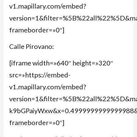
v1.mapillary.com/embed?
version=1&filter=%5B%22all%22%5D&
frameborder=»0″]
Calle Pirovano:
[iframe width=»640″ height=»320″
src=»https://embed-
v1.mapillary.com/embed?
version=1&filter=%5B%22all%22%5D&ma
k9bGPaiyWxw&x=0.4999999999999988
frameborder=»0″]