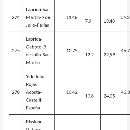
Laprida-San
274
Martín-9 de
11,48
59,
7,9
19,40
Julio-Farías
Laprida-
Gaboto-9
275
10,75
46,
de Julio-San
12,2
22,99
Martín
9 de Julio-
Rojas
278
Acosta-
10,42
43,
13,6
24,05
Castelli-
España
Rissione-
Gaboto-