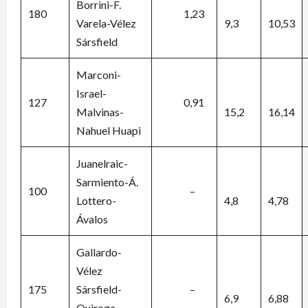
Borrini-F.
180
1,23
Varela-Vélez
9,3
10,53
Sársfield
Marconi-
Israel-
127
0,91
Malvinas-
15,2
16,14
Nahuel Huapi
Juanelraic-
Sarmiento-Á.
100
–
Lottero-
4,8
4,78
Ávalos
Gallardo-
Vélez
175
Sársfield-
–
6,9
6,88
Quiroga-