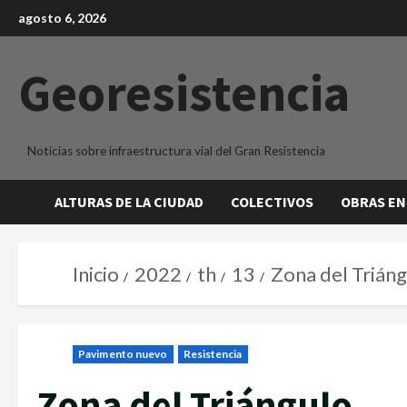
agosto 6, 2026
Georesistencia
Noticias sobre infraestructura vial del Gran Resistencia
ALTURAS DE LA CIUDAD
COLECTIVOS
OBRAS EN
Inicio
2022
th
13
Zona del Trián
Pavimento nuevo
Resistencia
Zona del Triángulo