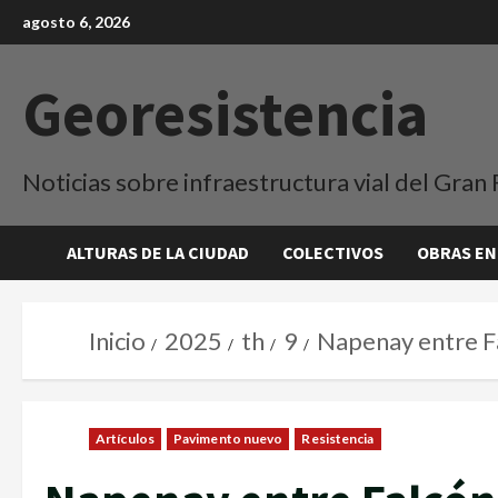
agosto 6, 2026
Georesistencia
Noticias sobre infraestructura vial del Gran 
ALTURAS DE LA CIUDAD
COLECTIVOS
OBRAS EN
Inicio
2025
th
9
Napenay entre Fa
Artículos
Pavimento nuevo
Resistencia